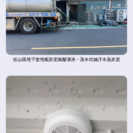
松山區地下室地板淤泥高壓清洗、汲水坑抽汙水及淤泥