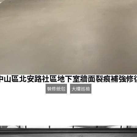
中山區北安路社區地下室牆面裂痕補強修
裝修統包
大樓巡檢