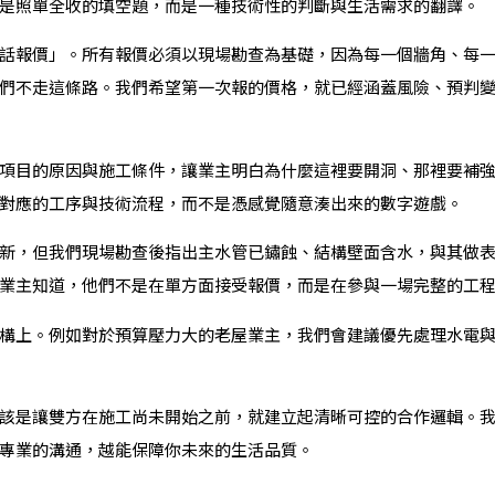
是照單全收的填空題，而是一種技術性的判斷與生活需求的翻譯。
話報價」。所有報價必須以現場勘查為基礎，因為每一個牆角、每
們不走這條路。我們希望第一次報的價格，就已經涵蓋風險、預判
項目的原因與施工條件，讓業主明白為什麼這裡要開洞、那裡要補
對應的工序與技術流程，而不是憑感覺隨意湊出來的數字遊戲。
新，但我們現場勘查後指出主水管已鏽蝕、結構壁面含水，與其做
業主知道，他們不是在單方面接受報價，而是在參與一場完整的工
構上。例如對於預算壓力大的老屋業主，我們會建議優先處理水電
該是讓雙方在施工尚未開始之前，就建立起清晰可控的合作邏輯。
專業的溝通，越能保障你未來的生活品質。